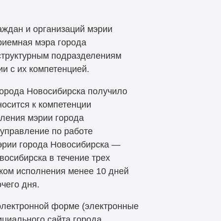
аждан и организаций мэрии
риемная мэра города
структурным подразделениям
ии с их компетенцией.
города Новосибирска получило
носится к компетенции
еления мэрии города
 управление по работе
эрии города Новосибирска —
осибирска в течение трех
оком исполнения менее 10 дней
чего дня.
электронной форме (электронные
циального сайта города