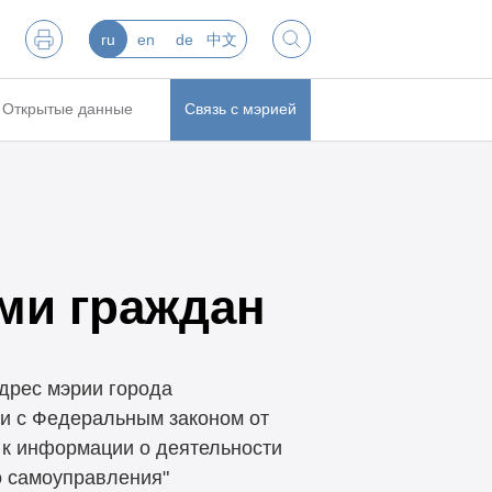
ru
en
de
中文
Открытые данные
Связь с мэрией
ами граждан
дрес мэрии города
ии с Федеральным законом от
 к информации о деятельности
о самоуправления"