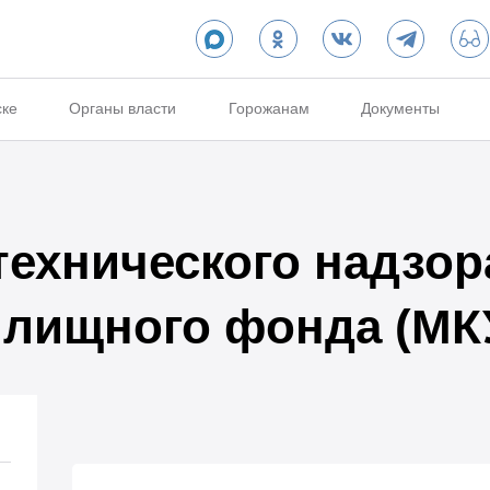
ске
Органы власти
Горожанам
Документы
технического надзор
лищного фонда (МК