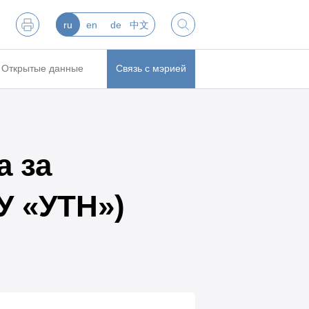
ru
en
de
中文
Открытые данные
Связь с мэрией
а за
У «УТН»)