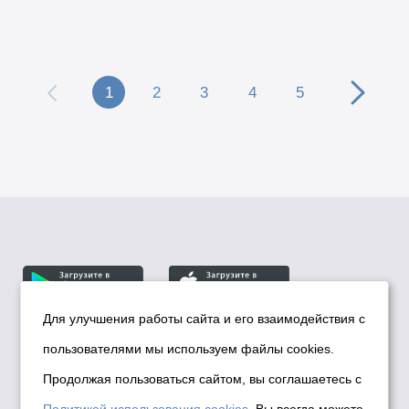
1
2
3
4
5
Для улучшения работы сайта и его взаимодействия с
пользователями мы используем файлы cookies.
© Департамент информационной политики мэрии
города Новосибирска, 2026
Продолжая пользоваться сайтом, вы соглашаетесь с
Политика использования Cookies