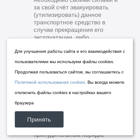
за свой счёт эвакуировать
(утилизировать) данное
транспортное средство в
случае прекращения его
эксплуатации, либо
переместить данное
Для улучшения работы сайта и его взаимодействия с
транспортное средство в
место, предназначенное для
пользователями мы используем файлы cookies.
хранения транспортных
Продолжая пользоваться сайтом, вы соглашаетесь с
средств.
В случае невыполнения
Политикой использования cookies
. Вы всегда можете
владельцем транспортного
отключить файлы cookies в настройках вашего
средства вышеуказанных
браузера
действий в течение 10
календарных дней (с 17 июля
Принять
2026 г.), данное транспортное
средство будет в
принудительном порядке