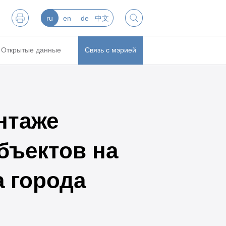
ru
en
de
中文
Открытые данные
Связь с мэрией
нтаже
бъектов на
 города