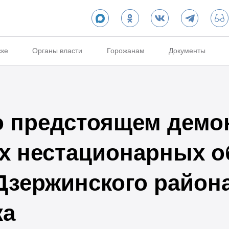
ске
Органы власти
Горожанам
Документы
 предстоящем демо
 нестационарных о
Дзержинского района
ка