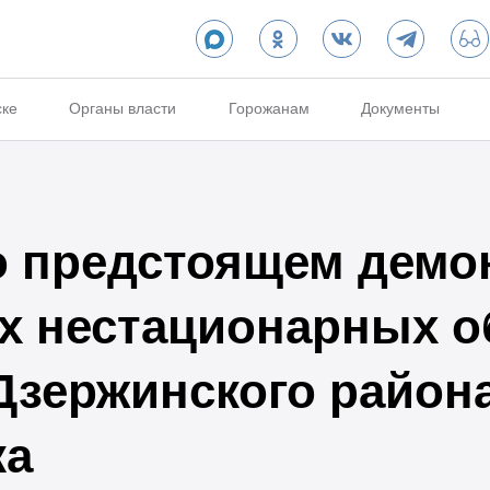
ске
Органы власти
Горожанам
Документы
 предстоящем демо
 нестационарных о
Дзержинского района
ка