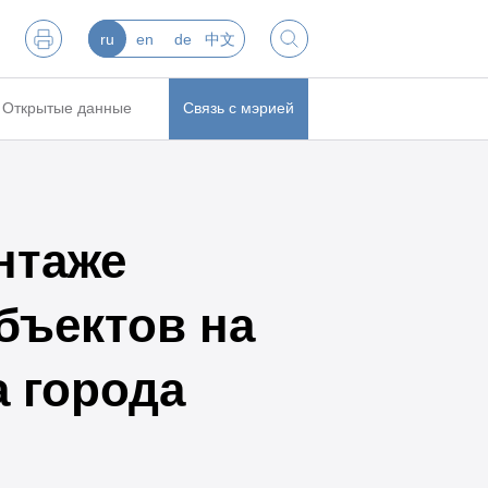
ru
en
de
中文
Открытые данные
Связь с мэрией
нтаже
бъектов на
 города