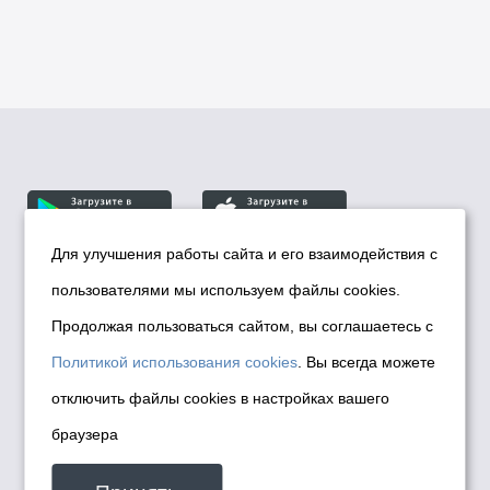
Для улучшения работы сайта и его взаимодействия с
пользователями мы используем файлы cookies.
© Департамент информационной политики мэрии
города Новосибирска, 2026
Продолжая пользоваться сайтом, вы соглашаетесь с
Политика использования Cookies
Политикой использования cookies
. Вы всегда можете
Политика по обработке персональных
отключить файлы cookies в настройках вашего
данных в информационных системах
браузера
мэрии города Новосибирска
Техническая поддержка сайта -