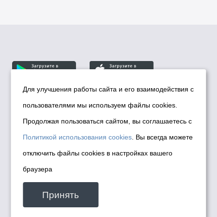
Для улучшения работы сайта и его взаимодействия с
пользователями мы используем файлы cookies.
© Департамент информационной политики мэрии
города Новосибирска, 2026
Продолжая пользоваться сайтом, вы соглашаетесь с
Политика использования Cookies
Политикой использования cookies
. Вы всегда можете
Политика по обработке персональных
отключить файлы cookies в настройках вашего
данных в информационных системах
браузера
мэрии города Новосибирска
Техническая поддержка сайта -
Принять
malinchukvl@mail.ru