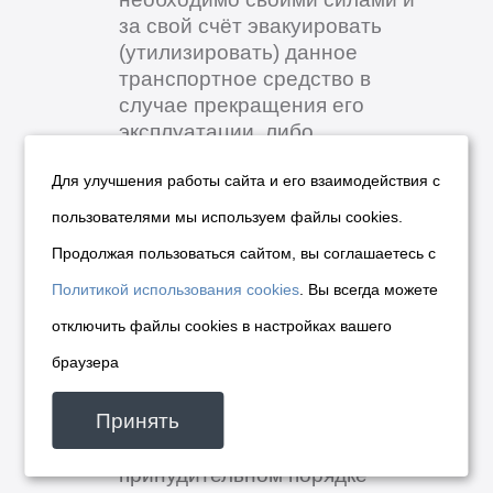
за свой счёт эвакуировать
(утилизировать) данное
транспортное средство в
случае прекращения его
эксплуатации, либо
переместить данное
Для улучшения работы сайта и его взаимодействия с
транспортное средство в
место, предназначенное для
пользователями мы используем файлы cookies.
хранения транспортных
Продолжая пользоваться сайтом, вы соглашаетесь с
средств.
В случае невыполнения
Политикой использования cookies
. Вы всегда можете
владельцем транспортного
отключить файлы cookies в настройках вашего
средства вышеуказанных
браузера
действий в течение 10
календарных дней (с 17 июля
Принять
2026 г.), данное транспортное
средство будет в
принудительном порядке