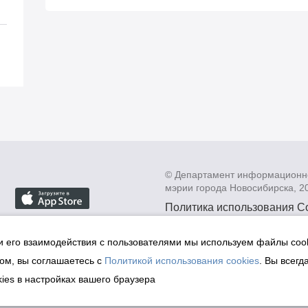
© Департамент информационн
мэрии города Новосибирска, 2
Политика использования C
Политика по обработке пе
данных в информационных
и его взаимодействия с пользователями мы используем файлы cook
мэрии города Новосибирск
ом, вы соглашаетесь с
Политикой использования cookies
. Вы всегд
Техническая поддержка сай
ies в настройках вашего браузера
malinchukvl@mail.ru