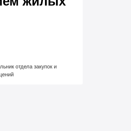
ием жилых
льник отдела закупок и
щений