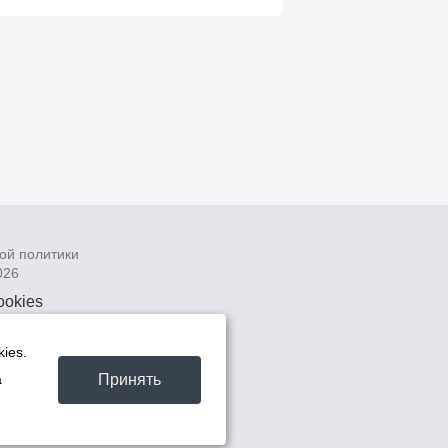
ой политики
026
ookies
рсональных
 системах
ies.
а
Принять
а
та -