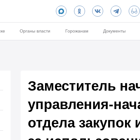
ске
Органы власти
Горожанам
Документы
Заместитель на
управления-нач
отдела закупок 