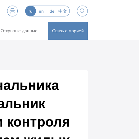
ru
en
de
中文
Открытые данные
Связь с мэрией
чальника
альник
и контроля