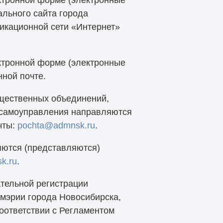
ктронной форме (электронные
льного сайта города
икационной сети «Интернет»
ктронной форме (электронные
нной почте.
бщественных объединений,
о самоуправления направляются
чты:
pochta@admnsk.ru
.
яются (представляются)
k.ru
.
ательной регистрации
мэрии города Новосибирска,
оответствии с Регламентом