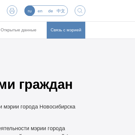
ru
en
de
中文
Открытые данные
Связь с мэрией
ами граждан
и мэрии города Новосибирска
ятельности мэрии города