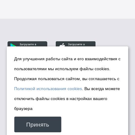
Для улучшения работы сайта и его взаимодействия с
пользователями мы используем файлы cookies.
© Департамент информационной политики мэрии
города Новосибирска, 2026
Продолжая пользоваться сайтом, вы соглашаетесь с
Политика использования Cookies
Политикой использования cookies
. Вы всегда можете
Политика по обработке персональных
отключить файлы cookies в настройках вашего
данных в информационных системах
браузера
мэрии города Новосибирска
Техническая поддержка сайта -
Принять
malinchukvl@mail.ru