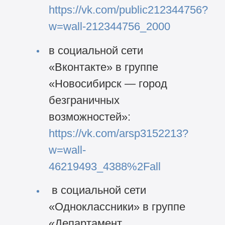
https://vk.com/public212344756?
услуг) (118 КБ)
w=wall-212344756_2000
•
04.06.2026
PDF (118 КБ)
Претензия об
в социальной сети
оказании
«Вконтакте» в группе
туристических услуг
«Новосибирск — город
ненадлежащего
качества
безграничных
Претензия об оказании
возможностей»:
туристических услуг
https://vk.com/arsp3152213?
ненадлежащего
w=wall-
качества (114 КБ)
46219493_4388%2Fall
•
04.06.2026
PDF (114 КБ)
Претензия об
в социальной сети
оказании платных
«Одноклассники» в группе
медицинских услуг
«Департамент
ненадлежащего