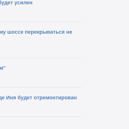
будет усилен
ому шоссе перекрываться не
м"
е Иня будет отремонтирован