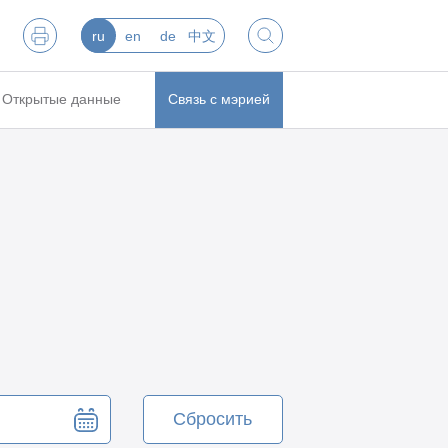
ru
en
de
中文
Открытые данные
Связь с мэрией
Сбросить