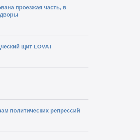
ована проезжая часть, в
 дворы
дческий щит LOVAT
вам политических репрессий