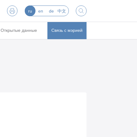
ru
en
de
中文
Открытые данные
Связь с мэрией