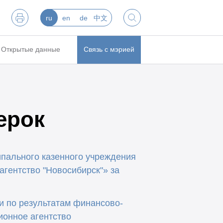
ru
en
de
中文
Открытые данные
Связь с мэрией
ерок
ипального казенного учреждения
гентство "Новосибирск"» за
и по результатам финансово-
ионное агентство