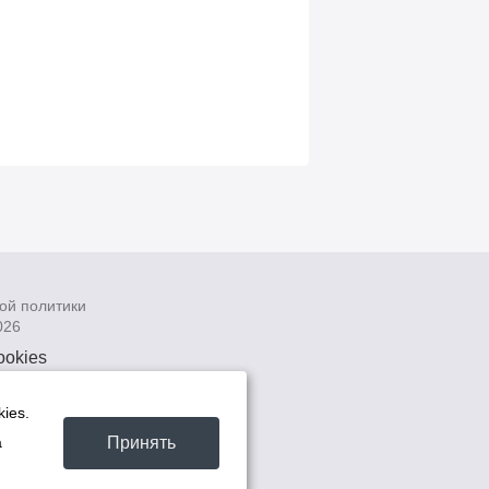
ой политики
026
ookies
рсональных
 системах
ies.
а
Принять
а
та -