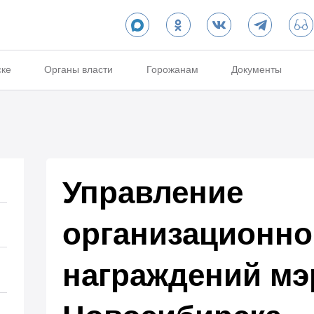
ске
Органы власти
Горожанам
Документы
Управление
организационно
награждений мэ