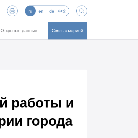
ru
en
de
中文
Открытые данные
Связь с мэрией
й работы и
рии города