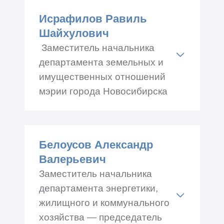
34, каб.№ 409
Исрафилов Равиль
Телефон: +7 (383) 227-42-25
Шайхулович
Заместитель начальника
департамента земельных и
имущественных отношений
мэрии города Новосибирска
2-я, 4-я пятница, с 14.00
Адрес: Красный проспект
Белоусов Александр
50, каб.№ 720
Валерьевич
Телефон: +7 (383) 227-53-07
Заместитель начальника
департамента энергетики,
жилищного и коммунального
хозяйства — председатель