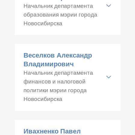
Телефон: +7 (383) 227-40-
Начальник департамента
91, 227-40-92
образования мэрии города
Новосибирска
Адрес: Красный проспект
34, каб.№ 427
Веселков Александр
Телефон: +7 (383) 227-45-00
Владимирович
Начальник департамента
финансов и налоговой
политики мэрии города
Новосибирска
Адрес: Красный проспект
34, каб.№ 501
Ивахненко Павел