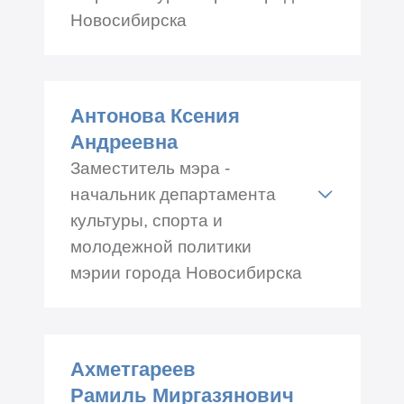
Новосибирска
2-й, 4-й вторник, с 14.00
Адрес: Красный проспект
Антонова Ксения
34, каб.№ 121
Андреевна
Телефон: +7 (383) 227-40-
Заместитель мэра -
91, 227-40-92
начальник департамента
культуры, спорта и
молодежной политики
мэрии города Новосибирска
1-я, 3-я среда, с 16.00
Адрес: Красный проспект
Ахметгареев
34, каб.№ 121
Рамиль Миргазянович