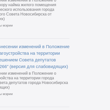
ении изменений в Положение о
вору найма жилого помещения
еского использования города
ого Совета Новосибирска от
их)
ы мэрии
внесении изменений в Положение
агоустройства на территории
решением Совета депутатов
 266" (версия для слабовидящих)
ении изменений в Положение о
ойства на территории города
ета депутатов города Новосибирска
ящих)
ы мэрии