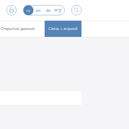
ru
en
de
中文
Открытые данные
Связь с мэрией