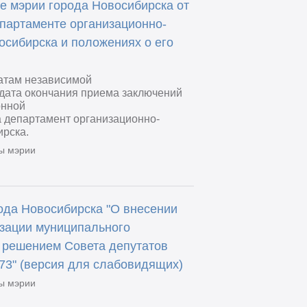
е мэрии города Новосибирска от
партаменте организационно-
осибирска и положениях о его
татам независимой
 дата окончания приема заключений
онной
а департамент организационно-
ирска.
ы мэрии
ода Новосибирска "О внесении
изации муниципального
 решением Совета депутатов
 73" (версия для слабовидящих)
ы мэрии