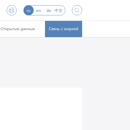
ru
en
de
中文
Открытые данные
Связь с мэрией