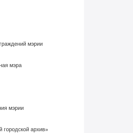
аграждений мэрии
ная мэра
ния мэрии
й городской архив»