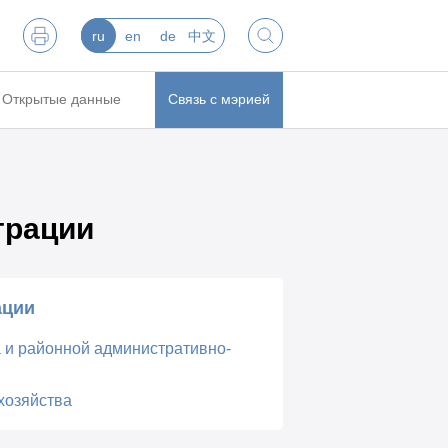
ru
en
de
中文
Открытые данные
Связь с мэрией
трации
ации
а и районной административно-
хозяйства