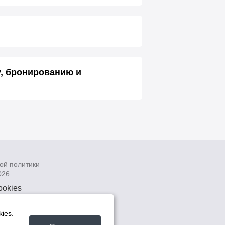
у, бронированию и
ой политики
026
ookies
рсональных
 системах
ies.
а