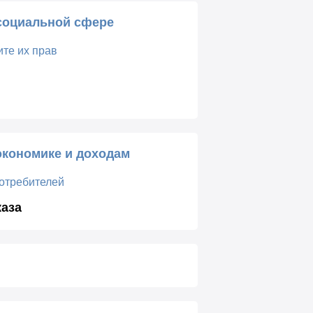
социальной сфере
те их прав
экономике и доходам
потребителей
каза