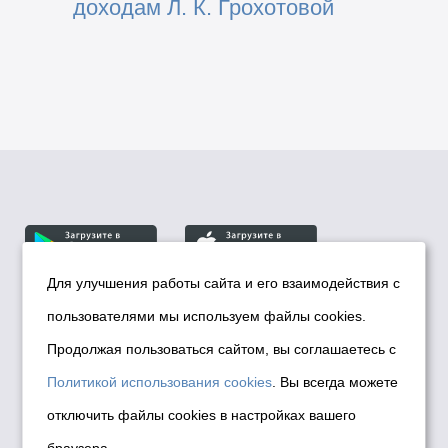
доходам Л. К. Грохотовой
Для улучшения работы сайта и его взаимодействия с
пользователями мы используем файлы cookies.
© Департамент информационной политики мэрии
города Новосибирска, 2026
Продолжая пользоваться сайтом, вы соглашаетесь с
Политика использования Cookies
Политикой использования cookies
. Вы всегда можете
Политика по обработке персональных
отключить файлы cookies в настройках вашего
данных в информационных системах