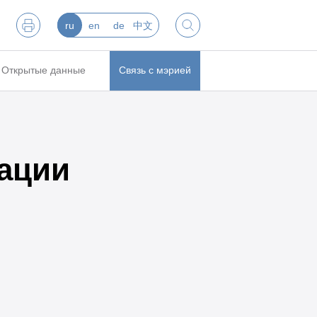
ru
en
de
中文
Открытые данные
Связь с мэрией
ации