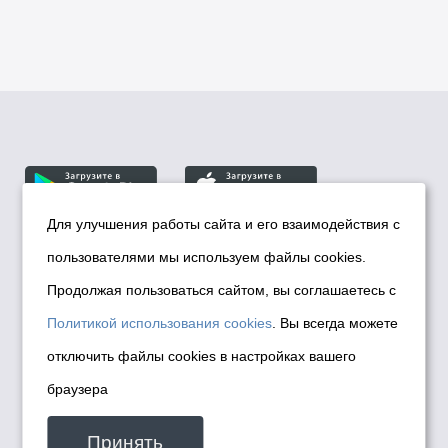
Для улучшения работы сайта и его взаимодействия с
пользователями мы используем файлы cookies.
© Департамент информационной политики мэрии
города Новосибирска, 2026
Продолжая пользоваться сайтом, вы соглашаетесь с
Политика использования Cookies
Политикой использования cookies
. Вы всегда можете
Политика по обработке персональных
отключить файлы cookies в настройках вашего
данных в информационных системах
браузера
мэрии города Новосибирска
Техническая поддержка сайта -
Принять