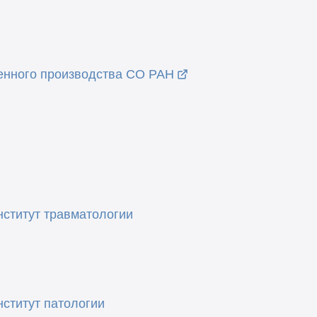
енного производства СО РАН
нститут травматологии
ститут патологии