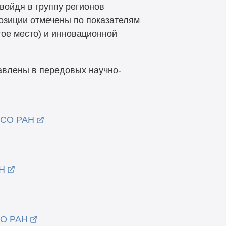
войдя в группу регионов
озиции отмечены по показателям
тое
место) и инновационной
авлены в передовых научно-
е СО РАН
АН
СО РАН