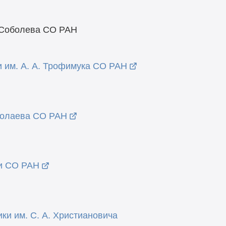
С. Соболева СО РАН
и им. А. А. Трофимука СО РАН
иколаева СО РАН
ии СО РАН
ки им. С. А. Христиановича