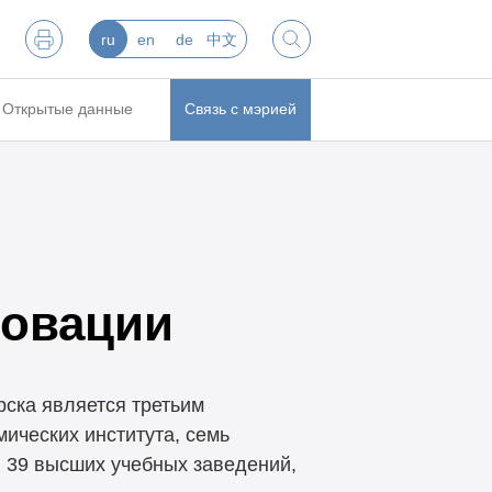
ru
en
de
中文
Открытые данные
Связь с мэрией
новации
ска является третьим
ических института, семь
 39 высших учебных заведений,