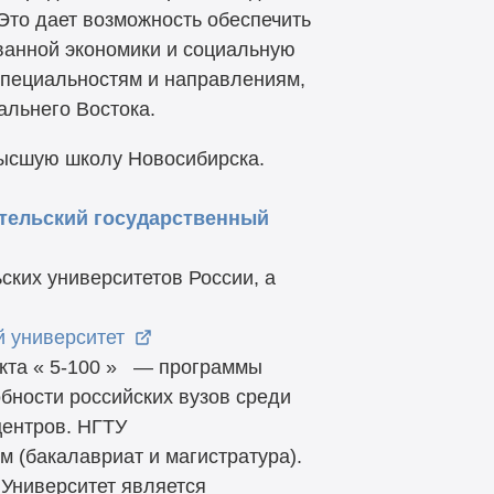
Это дает возможность обеспечить
анной экономики и социальную
 специальностям и направлениям,
альнего Востока.
ысшую школу Новосибирска.
тельский государственный
ских университетов России, а
й университет
кта «
5-100
»
— программы
ности российских вузов среди
ентров. НГТУ
м (бакалавриат и магистратура).
 Университет является