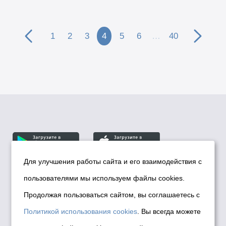
1
2
3
4
5
6
…
40
Для улучшения работы сайта и его взаимодействия с
пользователями мы используем файлы cookies.
© Департамент информационной политики мэрии
города Новосибирска, 2026
Продолжая пользоваться сайтом, вы соглашаетесь с
Политика использования Cookies
Политикой использования cookies
. Вы всегда можете
Политика по обработке персональных