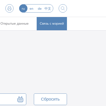
ru
en
de
中文
Открытые данные
Связь с мэрией
Сбросить