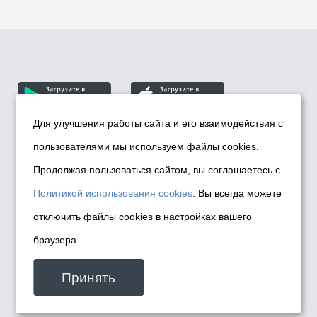
Для улучшения работы сайта и его взаимодействия с
пользователями мы используем файлы cookies.
© Департамент информационной политики мэрии
города Новосибирска, 2026
Продолжая пользоваться сайтом, вы соглашаетесь с
Политика использования Cookies
Политикой использования cookies
. Вы всегда можете
Политика по обработке персональных
отключить файлы cookies в настройках вашего
данных в информационных системах
браузера
мэрии города Новосибирска
Техническая поддержка сайта -
Принять
malinchukvl@mail.ru