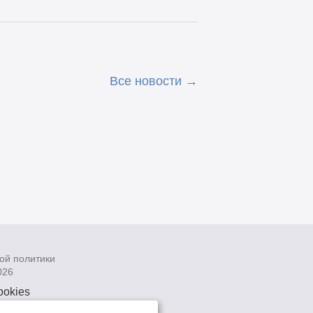
Все новости
ой политики
026
ookies
рсональных