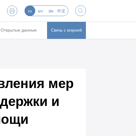
ru
en
de
中文
Открытые данные
Связь с мэрией
вления мер
держки и
мощи