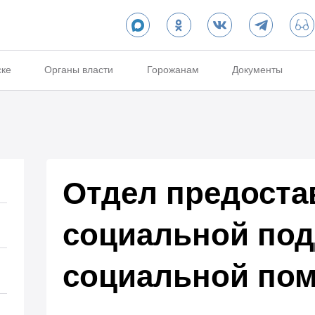
ске
Органы власти
Горожанам
Документы
Отдел предоста
социальной под
социальной по