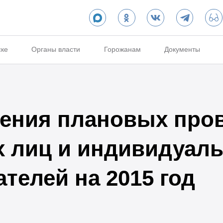
ске
Органы власти
Горожанам
Документы
ения плановых про
 лиц и индивидуал
телей на 2015 год