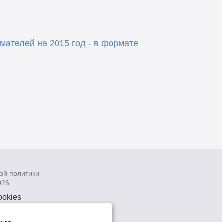
ателей на 2015 год - в формате
ой политики
026
ookies
рсональных
 системах