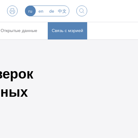
ru
en
de
中文
Открытые данные
Связь с мэрией
верок
ьных