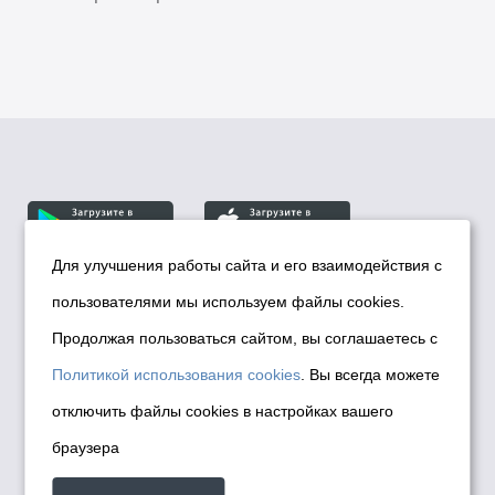
Для улучшения работы сайта и его взаимодействия с
пользователями мы используем файлы cookies.
© Департамент информационной политики мэрии
города Новосибирска, 2026
Продолжая пользоваться сайтом, вы соглашаетесь с
Политика использования Cookies
Политикой использования cookies
. Вы всегда можете
Политика по обработке персональных
отключить файлы cookies в настройках вашего
данных в информационных системах
браузера
мэрии города Новосибирска
Техническая поддержка сайта -