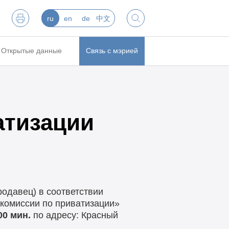
ru
en
de
中文
Открытые данные
Связь с мэрией
атизации
одавец) в соответствии
 комиссии по приватизации»
00 мин.
по адресу: Красный