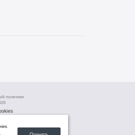
ой политики
026
ookies
рсональных
 системах
ies.
а
Принять
а