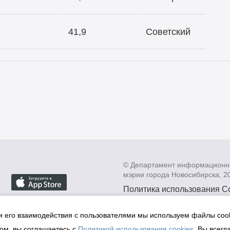
41,9
Советский
© Департамент информационн
мэрии города Новосибирска, 2
Политика использования C
Политика по обработке пе
данных в информационных
и его взаимодействия с пользователями мы используем файлы cook
мэрии города Новосибирск
ом, вы соглашаетесь с
Политикой использования cookies
. Вы всегд