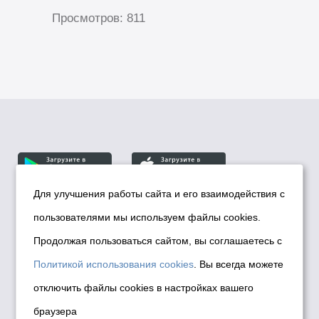
Просмотров: 811
Для улучшения работы сайта и его взаимодействия с
пользователями мы используем файлы cookies.
© Департамент информационной политики мэрии
города Новосибирска, 2026
Продолжая пользоваться сайтом, вы соглашаетесь с
Политика использования Cookies
Политикой использования cookies
. Вы всегда можете
Политика по обработке персональных
отключить файлы cookies в настройках вашего
данных в информационных системах
браузера
мэрии города Новосибирска