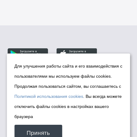
Для улучшения работы сайта и его взаимодействия с
пользователями мы используем файлы cookies.
© Департамент информационной политики мэрии
города Новосибирска, 2026
Продолжая пользоваться сайтом, вы соглашаетесь с
Политика использования Cookies
Политикой использования cookies
. Вы всегда можете
Политика по обработке персональных
отключить файлы cookies в настройках вашего
данных в информационных системах
браузера
мэрии города Новосибирска
Техническая поддержка сайта -
Принять
malinchukvl@mail.ru