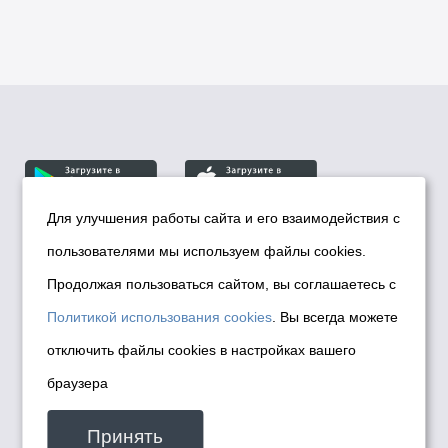
Для улучшения работы сайта и его взаимодействия с
пользователями мы используем файлы cookies.
© Департамент информационной политики мэрии
города Новосибирска, 2026
Продолжая пользоваться сайтом, вы соглашаетесь с
Политика использования Cookies
Политикой использования cookies
. Вы всегда можете
Политика по обработке персональных
отключить файлы cookies в настройках вашего
данных в информационных системах
браузера
мэрии города Новосибирска
Техническая поддержка сайта -
Принять
malinchukvl@mail.ru