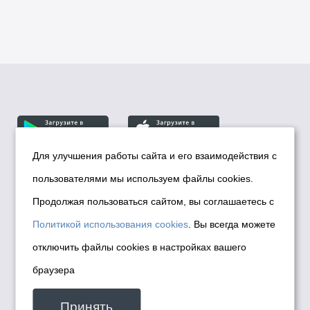
Для улучшения работы сайта и его взаимодействия с
пользователями мы используем файлы cookies.
© Департамент информационной политики мэрии
города Новосибирска, 2026
Продолжая пользоваться сайтом, вы соглашаетесь с
Политика использования Cookies
Политикой использования cookies
. Вы всегда можете
Политика по обработке персональных
отключить файлы cookies в настройках вашего
данных в информационных системах
браузера
мэрии города Новосибирска
Техническая поддержка сайта -
Принять