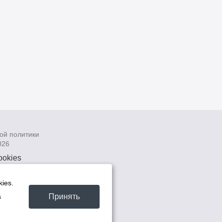
ой политики
026
ookies
рсональных
 системах
ies.
а
Принять
а
та -