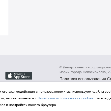
© Департамент информационн
мэрии города Новосибирска, 2
Политика использования C
Политика по обработке пе
данных в информационных
и его взаимодействия с пользователями мы используем файлы cook
мэрии города Новосибирск
ом, вы соглашаетесь с
Политикой использования cookies
. Вы всегд
Техническая поддержка сай
ies в настройках вашего браузера
malinchukvl@mail.ru