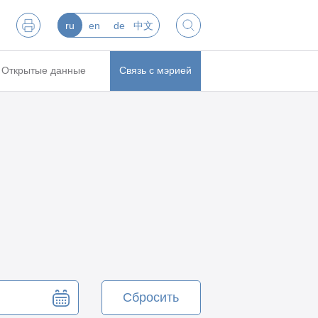
ru
en
de
中文
Открытые данные
Связь с мэрией
Сбросить