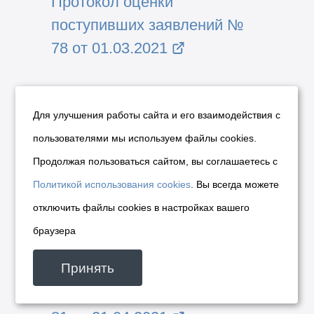
Протокол оценки
поступивших заявлений №
78 от 01.03.2021
Протокол оценки
поступивших заявлений №
Для улучшения работы сайта и его взаимодействия с
79 от 04.03.2021
пользователями мы используем файлы cookies.
Продолжая пользоваться сайтом, вы соглашаетесь с
Протокол оценки
Политикой использования cookies
. Вы всегда можете
поступивших заявлений №
отключить файлы cookies в настройках вашего
80 от 31.03.2021
браузера
Принять
Протокол оценки
поступивших заявлений №