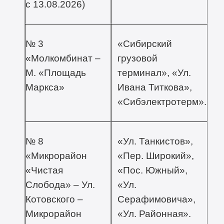
с 13.08.2026)
№ 3
«Сибирский
«Молкомбинат –
грузовой
М. «Площадь
терминал», «Ул.
Маркса»
Ивана Титкова»,
«Сибэлектротерм».
№ 8
«Ул. Танкистов»,
«Микрорайон
«Пер. Широкий»,
«Чистая
«Пос. Южный»,
Слобода» – Ул.
«Ул.
Котовского –
Серафимовича»,
Микрорайон
«Ул. Районная».