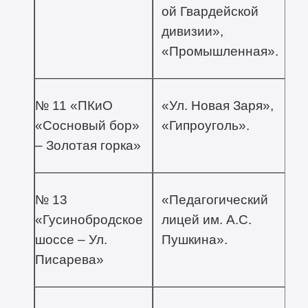
ой Гвардейской
дивизии»,
«Промышленная».
№ 11 «ПКиО
«Ул. Новая Заря»,
«Сосновый бор»
«Гипроуголь».
– Золотая горка»
№ 13
«Педагогический
«Гусинобродское
лицей им. А.С.
шоссе – Ул.
Пушкина».
Писарева»