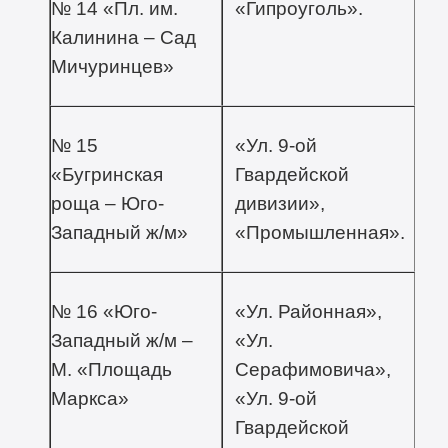
№ 14 «Пл. им.
«Гипроуголь».
Калинина – Сад
Мичуринцев»
№ 15
«Ул. 9-ой
«Бугринская
Гвардейской
роща – Юго-
дивизии»,
Западный ж/м»
«Промышленная».
№ 16 «Юго-
«Ул. Районная»,
Западный ж/м –
«Ул.
М. «Площадь
Серафимовича»,
Маркса»
«Ул. 9-ой
Гвардейской