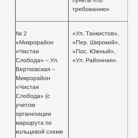
пункты «по
требованию»
№ 2
«Ул. Танкистов»,
«Микрорайон
«Пер. Широкий»,
«Чистая
«Пос. Южный»,
Слобода» – Ул.
«Ул. Районная».
Вертковская –
Микрорайон
«Чистая
Слобода» (с
учетом
организации
маршрута по
кольцевой схеме