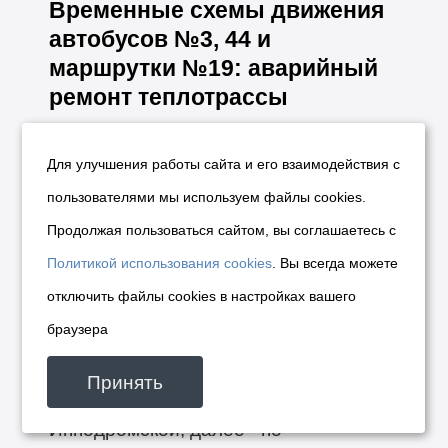
Временные схемы движения
автобусов №3, 44 и
маршрутки №19: аварийный
ремонт теплотрассы
В связи с проведением ООО «НТСК»
Для улучшения работы сайта и его взаимодействия с
аварийного ремонта на теплотрассе,
проезжая часть ул. Николая
пользователями мы используем файлы cookies.
Островского в районе здания 167
Продолжая пользоваться сайтом, вы соглашаетесь с
закрыта с 1 по 20 июля. В этот период
Политикой использования cookies
. Вы всегда можете
автобусы №3 и 44, а также
отключить файлы cookies в настройках вашего
маршрутное такси №19 будут
браузера
следовать по изменённому маршруту
— в объезд закрытого участка: по ул.
Принять
Селезнева, ул. Писарева, ул.
Ипподромской, далее - по