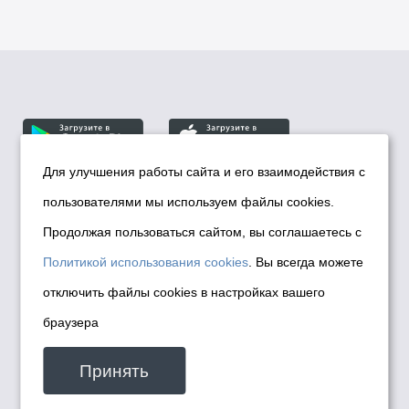
Для улучшения работы сайта и его взаимодействия с
пользователями мы используем файлы cookies.
© Департамент информационной политики мэрии
города Новосибирска, 2026
Продолжая пользоваться сайтом, вы соглашаетесь с
Политика использования Cookies
Политикой использования cookies
. Вы всегда можете
Политика по обработке персональных
отключить файлы cookies в настройках вашего
данных в информационных системах
браузера
мэрии города Новосибирска
Техническая поддержка сайта -
Принять
malinchukvl@mail.ru