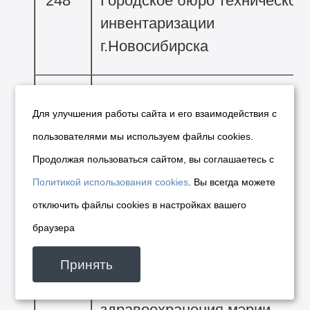
248
Городское бюро технической
инвентаризации
г.Новосибирска
268
Прокуратура
Для улучшения работы сайта и его взаимодействия с
Железнодорожного района
пользователями мы используем файлы cookies.
г.Новосибирска
Продолжая пользоваться сайтом, вы соглашаетесь с
Политикой использования cookies
. Вы всегда можете
276
Прокуратура Ленинского
отключить файлы cookies в настройках вашего
района г.Новосибирска
браузера
Принять
278
Главное управление
здравоохранения мэрии