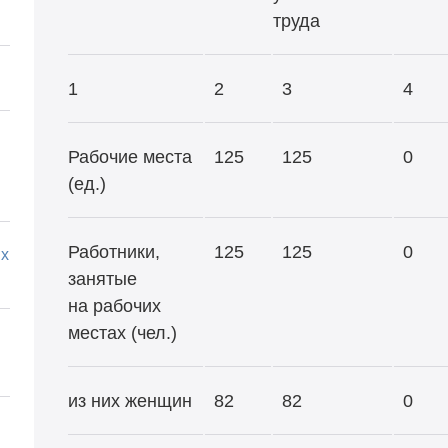
труда
1
2
3
4
Рабочие места
125
125
0
(ед.)
Работники,
125
125
0
х
занятые
на рабочих
местах (чел.)
из них женщин
82
82
0