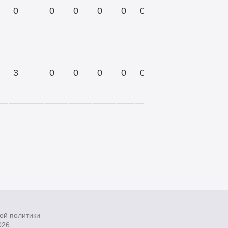
0
0
0
0
0
0
3
0
0
0
0
0
ой политики
026