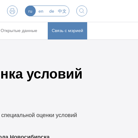
ru
en
de
中文
Открытые данные
Связь с мэрией
нка условий
 специальной оценки условий
ода Новосибирска