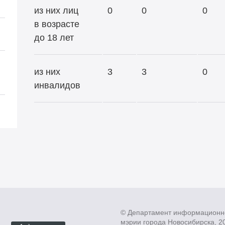
из них лиц
0
0
0
в возрасте
до 18 лет
из них
3
3
0
инвалидов
© Департамент информационн
мэрии города Новосибирска, 2