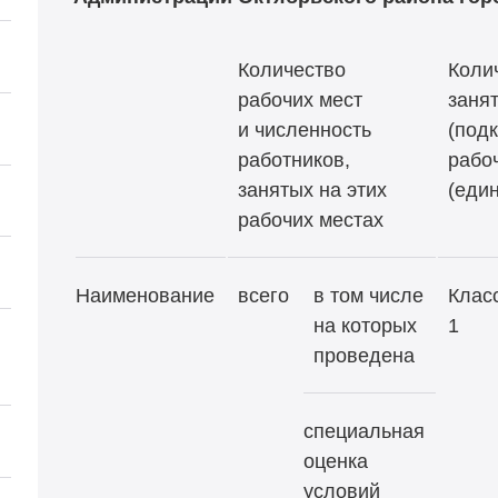
Количество
Коли
рабочих мест
заня
и численность
(под
работников,
рабоч
занятых на этих
(еди
рабочих местах
Наименование
всего
в том числе
Клас
на которых
1
проведена
специальная
оценка
условий