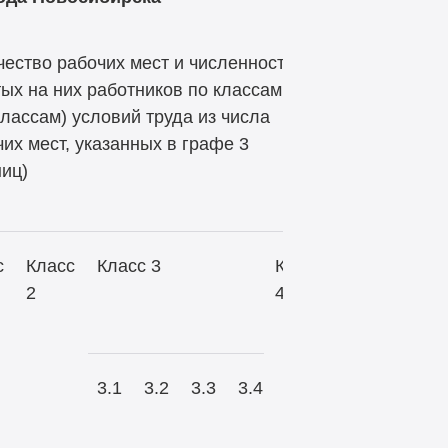
чество рабочих мест и численность
тых на них работников по классам
классам) условий труда из числа
их мест, указанных в графе 3
ниц)
с
Класс
Класс 3
Класс
2
4
3.1
3.2
3.3
3.4