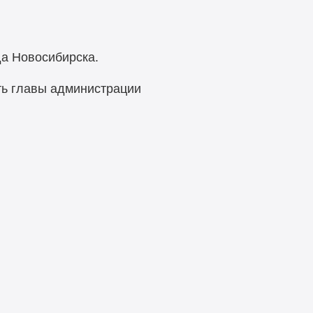
денция».
да Новосибирска.
ть главы администрации