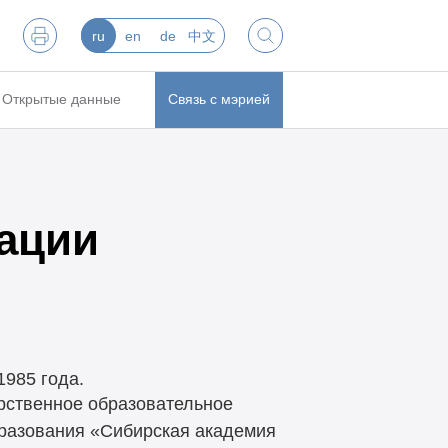
ru
en
de
中文
Открытые данные
Связь с мэрией
ации
985 года.
рственное образовательное
разования «Сибирская академия