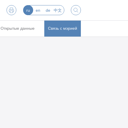
ru
en
de
中文
Открытые данные
Связь с мэрией