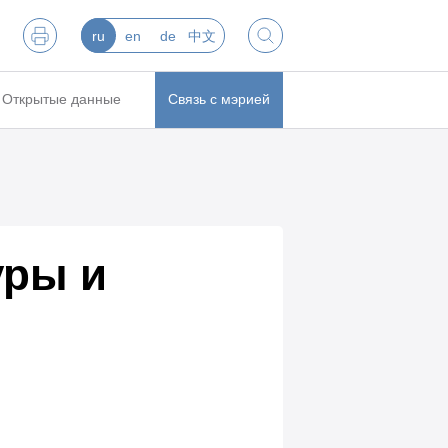
ru
en
de
中文
Открытые данные
Связь с мэрией
уры и