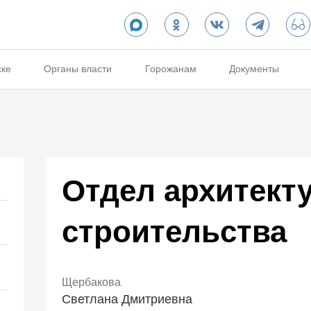
ске
Органы власти
Горожанам
Документы
Отдел архитект
строительства
Щербакова
Светлана Дмитриевна