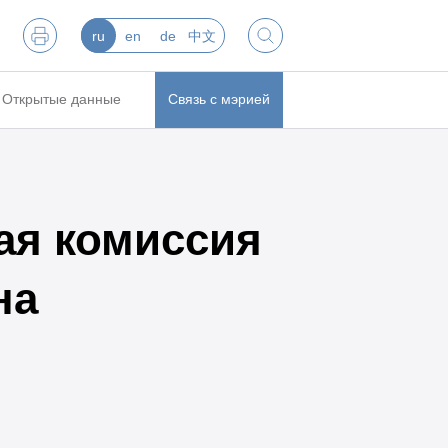
ru
en
de
中文
Открытые данные
Связь с мэрией
ая комиссия
на