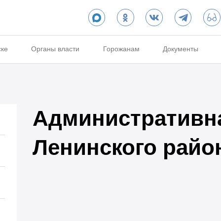
ске
Органы власти
Горожанам
Документы
Административн
Ленинского райо