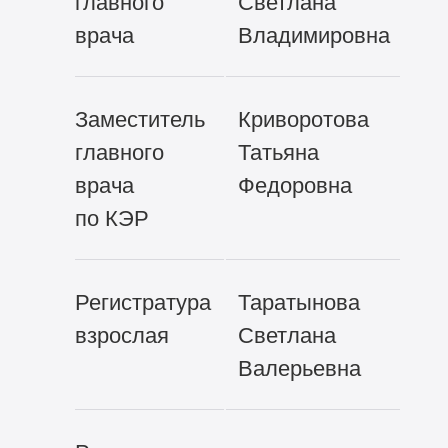
главного
Светлана
врача
Владимировна
Заместитель
Криворотова
ke
главного
Татьяна
врача
Федоровна
по КЭР
Регистратура
Таратынова
vr
взрослая
Светлана
Валерьевна