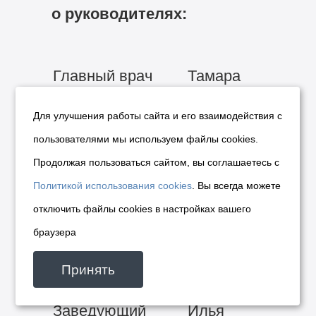
о руководителях:
Главный врач
Тамара
Ивановна
Для улучшения работы сайта и его взаимодействия с
Чебакова
пользователями мы используем файлы cookies.
Продолжая пользоваться сайтом, вы соглашаетесь с
Заместитель
Ирина
Политикой использования cookies
. Вы всегда можете
главного врача
Владимировна
отключить файлы cookies в настройках вашего
по медицинской
Кришталь
браузера
части
Принять
Заведующий
Илья