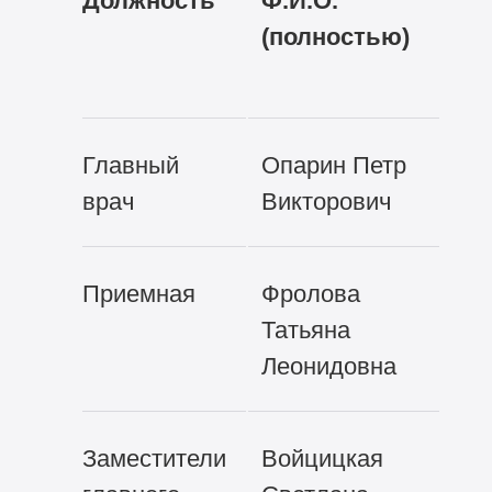
Должность
Ф.И.О.
Ад
(полностью)
эл
по
Главный
Опарин Петр
mb
врач
Викторович
Приемная
Фролова
mb
Татьяна
Леонидовна
Заместители
Войцицкая
lr@