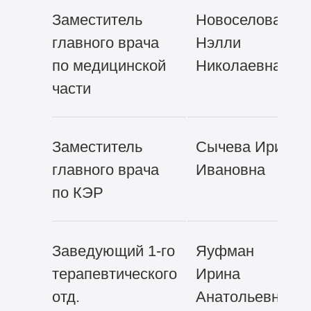
Заместитель
Новоселова
главного врача
Нэлли
по медицинской
Николаевна
части
Заместитель
Сычева Ирина
главного врача
Ивановна
по КЭР
Заведующий
1-го
Яуфман
терапевтического
Ирина
отд.
Анатольевна