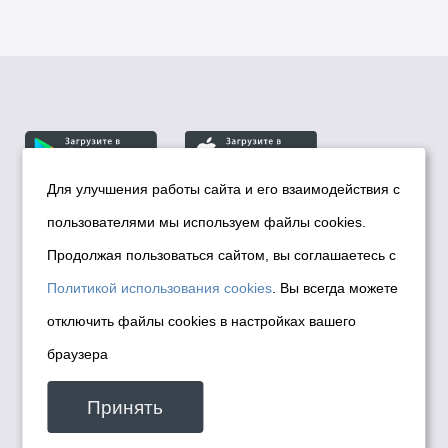
Для улучшения работы сайта и его взаимодействия с
пользователями мы используем файлы cookies.
© Департамент информационной политики мэрии
города Новосибирска, 2026
Продолжая пользоваться сайтом, вы соглашаетесь с
Политика использования Cookies
Политикой использования cookies
. Вы всегда можете
Политика по обработке персональных
отключить файлы cookies в настройках вашего
данных в информационных системах
браузера
мэрии города Новосибирска
Техническая поддержка сайта -
Принять
malinchukvl@mail.ru