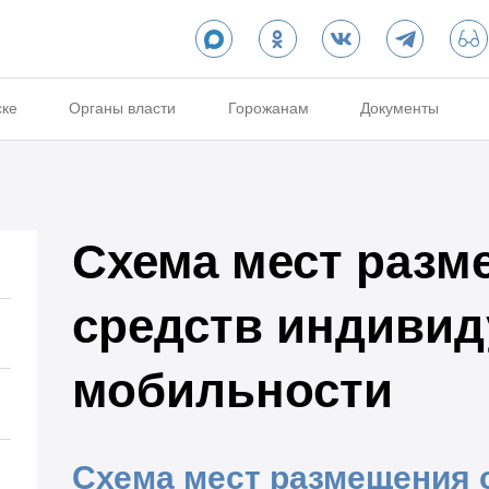
ске
Органы власти
Горожанам
Документы
Схема мест разм
средств индиви
мобильности
Схема мест размещения 